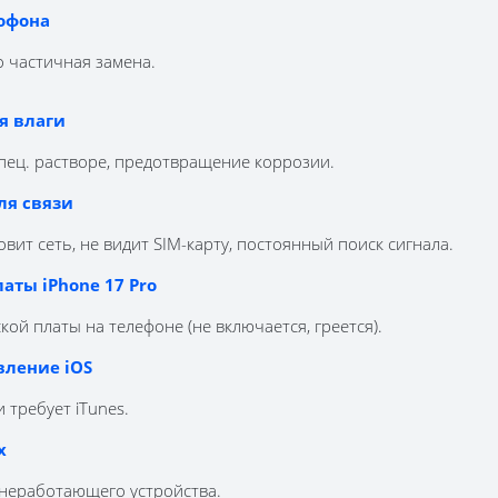
офона
 частичная замена.
я влаги
спец. растворе, предотвращение коррозии.
ля связи
вит сеть, не видит SIM-карту, постоянный поиск сигнала.
аты iPhone 17 Pro
ой платы на телефоне (не включается, греется).
вление iOS
 требует iTunes.
х
 неработающего устройства.