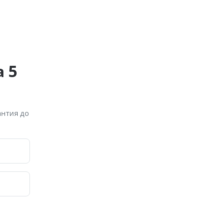
 5
антия до