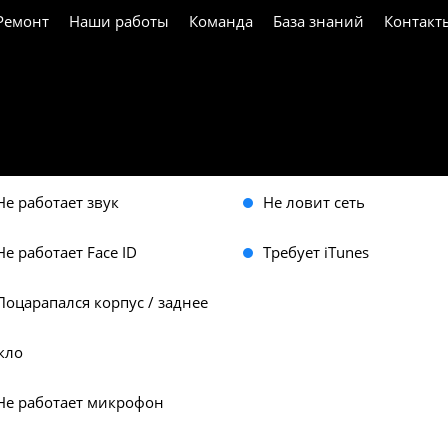
Ремонт
Наши работы
Команда
База знаний
Контакт
онт iPhone 17 Pro в 
Не включается
Попала вода
Не работает звук
Не ловит сеть
Не работает Face ID
Требует iTunes
Поцарапался корпус / заднее
кло
Не работает микрофон