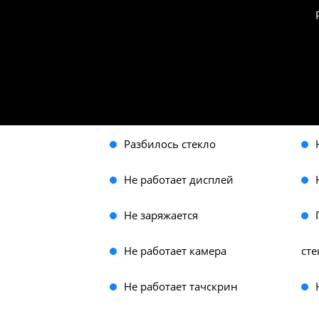
Mobifix57
/
Ремонт iPhone
/
iPhone 17 Pro
Рем
Диагностика
Разбилось стекло
Не работает дисплей
Не заряжается
Не работает камера
сте
Не работает тачскрин