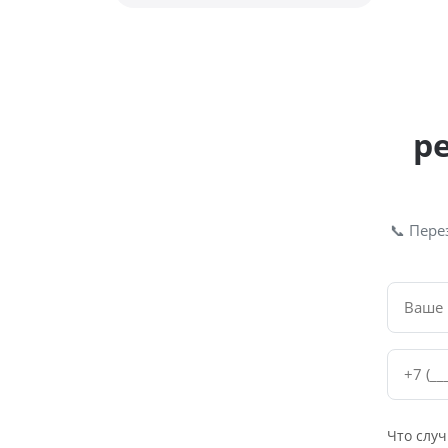
р
📞 Пере
Что случ