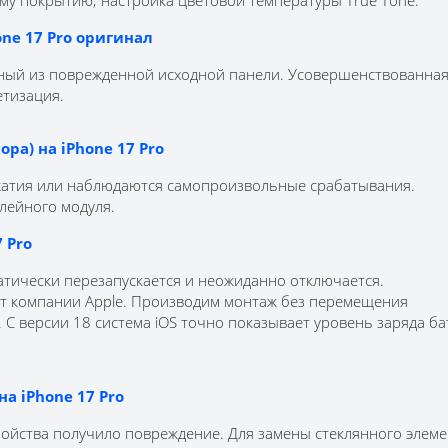
ому покрытию; настройка цветовой температуры True Tone.
ne 17 Pro оригинал
нный из поврежденной исходной панели. Усовершенствованна
тизация.
ра) на iPhone 17 Pro
ажатия или наблюдаются самопроизвольные срабатывания.
лейного модуля.
 Pro
матически перезапускается и неожиданно отключается.
т компании Apple. Производим монтаж без перемещения
 С версии 18 система iOS точно показывает уровень заряда ба
на iPhone 17 Pro
ройства получило повреждение. Для замены стеклянного элеме