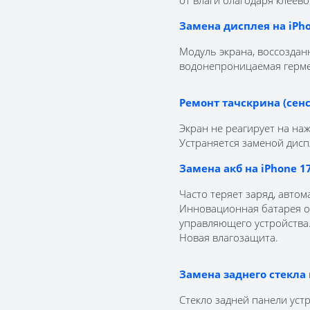
от влаги благодаря клеев
Замена дисплея на iPho
Модуль экрана, воссозда
водонепроницаемая герме
Ремонт тачскрина (сенсо
Экран не реагирует на н
Устраняется заменой дисп
Замена акб на iPhone 17
Часто теряет заряд, авто
Инновационная батарея о
управляющего устройства.
Новая влагозащита.
Замена заднего стекла 
Стекло задней панели уст