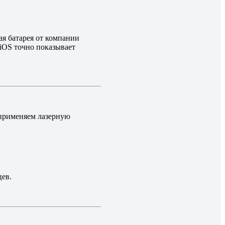
ая батарея от компании
iOS точно показывает
 применяем лазерную
цев.