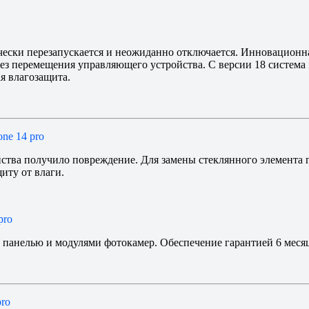
ически перезапускается и неожиданно отключается. Инновационн
ез перемещения управляющего устройства. С версии 18 система 
ая влагозащита.
one 14 pro
йства получило повреждение. Для замены стеклянного элемента
иту от влаги.
pro
й панелью и модулями фотокамер. Обеспечение гарантией 6 меся
pro