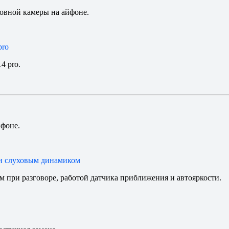
овной камеры на айфоне.
pro
4 pro.
йфоне.
 и слуховым динамиком
м при разговоре, работой датчика приближения и автояркости.