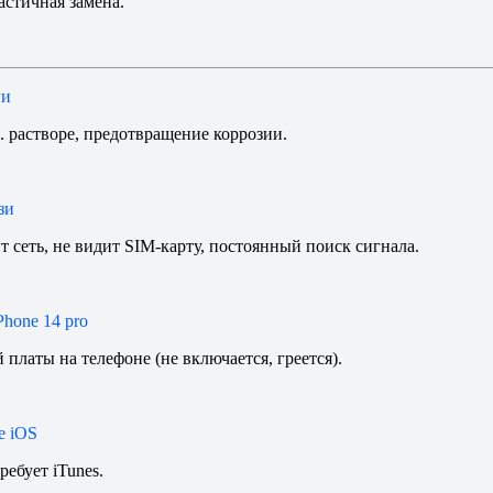
астичная замена.
ги
ц. растворе, предотвращение коррозии.
зи
т сеть, не видит SIM-карту, постоянный поиск сигнала.
hone 14 pro
 платы на телефоне (не включается, греется).
е iOS
ребует iTunes.