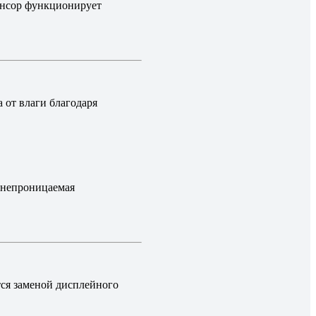
сенсор функционирует
 от влаги благодаря
онепроницаемая
тся заменой дисплейного