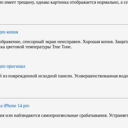
ro имеет трещину, однако картинка отображается нормально, а 
pro копия
зображение, сенсорный экран неисправен. Хорошая копия. Защита
ка цветовой температуры True Tone.
 pro оригинал
й из поврежденной исходной панели. Усовершенствованная вод
а iPhone 14 pro
тия или наблюдаются самопроизвольные срабатывания. Устраняе