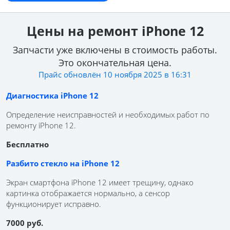
Не работает звук
Цены на ремонт iPhone 12
Не работает Face ID
Запчасти уже включены в стоимость работы.
Это окончательная цена.
Поцарапался корпус / заднее стекло
Прайс обновлён 10 ноября 2025 в 16:31
Диагностика iPhone 12
Не работает микрофон
Определение неисправностей и необходимых работ по
Попала вода
ремонту iPhone 12.
Бесплатно
Не ловит сеть
Разбито стекло на iPhone 12
Требует iTunes
Экран смартфона iPhone 12 имеет трещину, однако
картинка отображается нормально, а сенсор
функционирует исправно.
7000 руб.