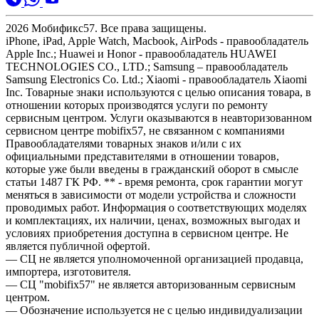
2026
Мобификс57
. Все права защищены.
iPhone, iPad, Apple Watch, Macbook, AirPods - правообладатель
Apple Inc.; Huawei и Honor - правообладатель HUAWEI
TECHNOLOGIES CO., LTD.; Samsung – правообладатель
Samsung Electronics Co. Ltd.; Xiaomi - правообладатель Xiaomi
Inc. Товарные знаки используются с целью описания товара, в
отношении которых производятся услуги по ремонту
сервисным центром. Услуги оказываются в неавторизованном
сервисном центре mobifix57, не связанном с компаниями
Правообладателями товарных знаков и/или с их
официальными представителями в отношении товаров,
которые уже были введены в гражданский оборот в смысле
статьи 1487 ГК РФ. ** - время ремонта, срок гарантии могут
меняться в зависимости от модели устройства и сложности
проводимых работ. Информация о соответствующих моделях
и комплектациях, их наличии, ценах, возможных выгодах и
условиях приобретения доступна в сервисном центре. Не
является публичной офертой.
— СЦ не является уполномоченной организацией продавца,
импортера, изготовителя.
— СЦ "mobifix57" не является авторизованным сервисным
центром.
— Обозначение используется не с целью индивидуализации